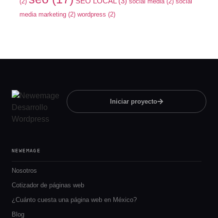
SEO LOCAL
(3)
(2)
social media
(2)
social
media marketing
(2)
wordpress
(2)
Iniciar proyecto
NEWEMAGE
Nosotros
Cotizador de páginas web
¿Cuánto cuesta una página web en México?
Blog