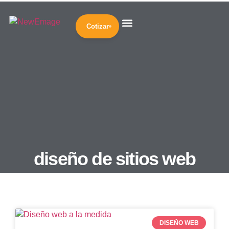
Cotizar
Diseño Web
Desarrollo Web
Marketing Digital
Inteligencia Artificial
Nuestra Empresa
diseño de sitios web
DISEÑO WEB