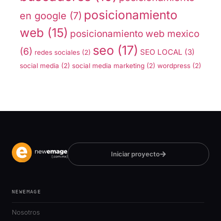
posicionamiento
en google
(7)
web
(15)
posicionamiento web mexico
seo
(17)
(6)
SEO LOCAL
(3)
redes sociales
(2)
social media
(2)
social media marketing
(2)
wordpress
(2)
Iniciar proyecto
NEWEMAGE
Nosotros