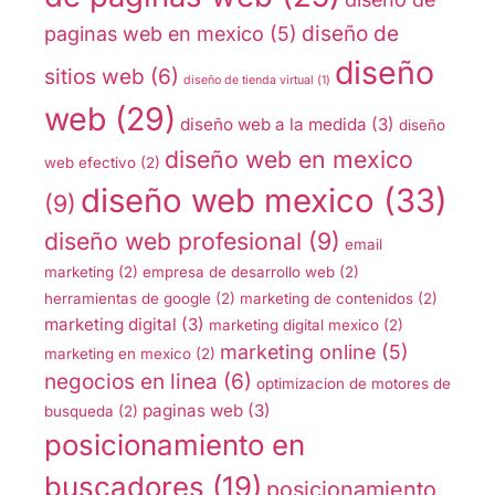
diseño de
paginas web en mexico
(5)
diseño
sitios web
(6)
diseño de tienda virtual
(1)
web
(29)
diseño web a la medida
(3)
diseño
diseño web en mexico
web efectivo
(2)
diseño web mexico
(33)
(9)
diseño web profesional
(9)
email
marketing
(2)
empresa de desarrollo web
(2)
herramientas de google
(2)
marketing de contenidos
(2)
marketing digital
(3)
marketing digital mexico
(2)
marketing online
(5)
marketing en mexico
(2)
negocios en linea
(6)
optimizacion de motores de
paginas web
(3)
busqueda
(2)
posicionamiento en
buscadores
(19)
posicionamiento