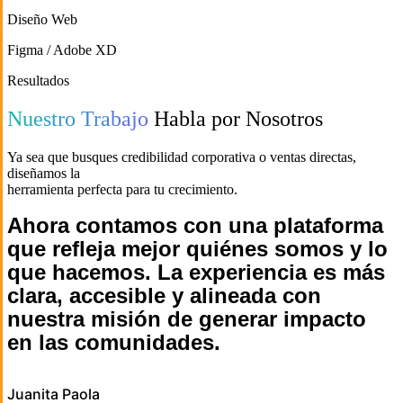
Diseño Web
Para sitios de alto rendimiento, apps web interactivas y proyectos
que requieren velocidad de carga superior y escalabilidad.
Figma / Adobe XD
Resultados
Nuestro flujo de diseño UI/UX parte de prototipos interactivos en
Figma, permitiendo validar la experiencia antes de escribir una línea
Nuestro Trabajo
Habla por Nosotros
de código.
Ya sea que busques credibilidad corporativa o ventas directas,
diseñamos la
herramienta perfecta para tu crecimiento.
Ahora contamos con una plataforma
que refleja mejor quiénes somos y lo
que hacemos. La experiencia es más
clara, accesible y alineada con
nuestra misión de generar impacto
en las comunidades.
Juanita Paola