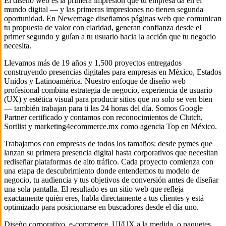
El diseño web es la primera impresión que tu empresa da en el
mundo digital — y las primeras impresiones no tienen segunda
oportunidad. En Newemage diseñamos páginas web que comunican
tu propuesta de valor con claridad, generan confianza desde el
primer segundo y guían a tu usuario hacia la acción que tu negocio
necesita.
Llevamos más de 19 años y 1,500 proyectos entregados
construyendo presencias digitales para empresas en México, Estados
Unidos y Latinoamérica. Nuestro enfoque de diseño web
profesional combina estrategia de negocio, experiencia de usuario
(UX) y estética visual para producir sitios que no solo se ven bien
— también trabajan para ti las 24 horas del día. Somos Google
Partner certificado y contamos con reconocimientos de Clutch,
Sortlist y marketing4ecommerce.mx como agencia Top en México.
Trabajamos con empresas de todos los tamaños: desde pymes que
lanzan su primera presencia digital hasta corporativos que necesitan
rediseñar plataformas de alto tráfico. Cada proyecto comienza con
una etapa de descubrimiento donde entendemos tu modelo de
negocio, tu audiencia y tus objetivos de conversión antes de diseñar
una sola pantalla. El resultado es un sitio web que refleja
exactamente quién eres, habla directamente a tus clientes y está
optimizado para posicionarse en buscadores desde el día uno.
Diseño corporativo, e-commerce, UI/UX a la medida, o paquetes