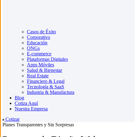
Casos de Éxito
Corporativo
Educación
ONGs
E-commerce
Plataformas Digitales
Apps Móviles
Salud & Bienestar
Real Estate
Financiero & Legal
Tecnología & SaaS
Industria & Manufactura
Blog
Cotiza Aquí
Nuestra Empresa
Cotizar
Planes Transparentes y Sin Sorpresas