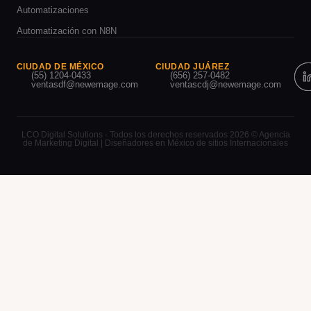
Automatizaciones
Automatización con N8N
CIUDAD DE MÉXICO
CIUDAD JUÁREZ
(55) 1204-0433
(656) 257-0482
ventasdf@newemage.com
ventascdj@newemage.com
LCO Digital Solutions - Todos los derechos reservados 2026 © Agencia
de Marketing Digital | Diseñadores en México de sitios Internacionales