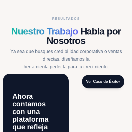
RESULTADOS
Nuestro Trabajo
Habla por
Nosotros
Ya sea que busques credibilidad corporativa o ventas
directas, diseñamos la
herramienta perfecta para tu crecimiento.
Ver Caso de Éxito
Ahora
contamos
con una
plataforma
que refleja