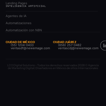
Landing Pages
INTELIGENCIA ARTIFICIAL
Agentes de IA
Automatizaciones
Automatización con N8N
CIUDAD DE MÉXICO
CIUDAD JUÁREZ
(55) 1204-0433
(656) 257-0482
ventasdf@newemage.com
ventascdj@newemage.com
LCO Digital Solutions - Todos los derechos reservados 2026 © Agencia
de Marketing Digital | Diseñadores en México de sitios Internacionales