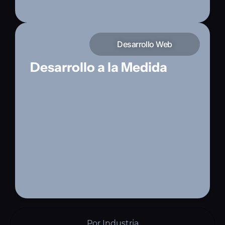
Desarrollo Web
Desarrollo a la Medida
Software personalizado — ERPs, CRMs,
SaaS y sistemas internos construidos
exactamente para tus procesos.
Por Industria