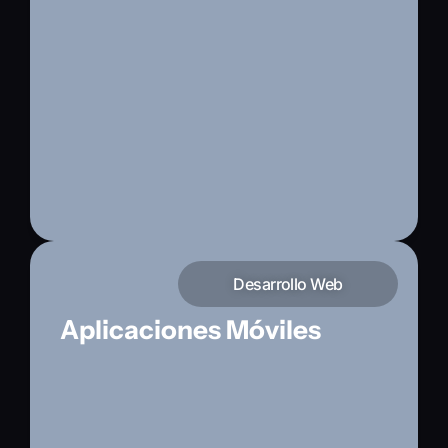
Sistemas y plataformas web robustas que
automatizan procesos y escalan con tu
empresa.
Desarrollo Web
Aplicaciones Móviles
Apps nativas e híbridas para iOS y Android
que conectan tu marca con tus usuarios
donde estén.