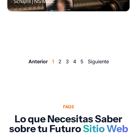
Schajris | NS Music
E-COMMERCE
/
CORPORATIVO
/
INDUSTRIA &
MANUFACTURA
Diseño Web y Desarrollo Ecommerce para
MEDEINN
Anterior
1
2
3
4
5
Siguiente
FAQS
Lo que Necesitas Saber
sobre tu Futuro
Sitio Web