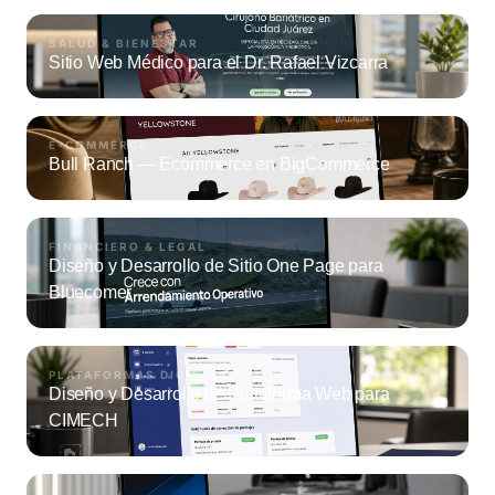
SALUD & BIENESTAR
Sitio Web Médico para el Dr. Rafael Vizcarra
E-COMMERCE
Bull Ranch — Ecommerce en BigCommerce
FINANCIERO & LEGAL
Diseño y Desarrollo de Sitio One Page para
Bluecomer
PLATAFORMAS DIGITALES
Diseño y Desarrollo de Plataforma Web para
CIMECH