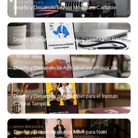
APPS MÓVILES
Diseño y Desarrollo de App Móvil para Carfiable
APPS MÓVILES
/
SALUD & BIENESTAR
/
TECNOLOGÍA &
SAAS
Diseño y Desarrollo de App Móvil para Doctor RE
APPS MÓVILES
Diseño y Desarrollo de App Móvil para Costa Vía
APPS MÓVILES
/
EDUCACIÓN
Diseño y Desarrollo de App Móvil para el Instituto
Cultural Tampico
APPS MÓVILES
Diseño y Desarrollo de App Móvil para Noel