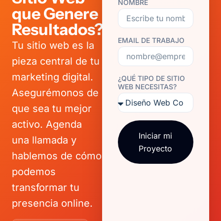
NOMBRE
que Genere
Resultados?
EMAIL DE TRABAJO
Tu sitio web es la
pieza central de tu
marketing digital.
¿QUÉ TIPO DE SITIO
WEB NECESITAS?
Asegurémonos de
que sea tu mejor
activo. Agenda
Iniciar mi
una llamada y
Proyecto
hablemos de cómo
podemos
transformar tu
presencia online.