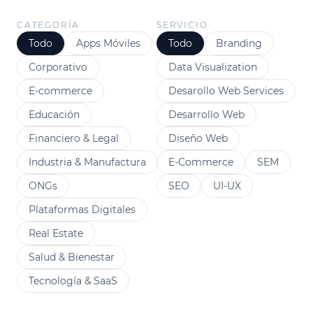
CATEGORÍA
SERVICIO
Todo
Apps Móviles
Todo
Branding
Corporativo
Data Visualization
E-commerce
Desarollo Web Services
Educación
Desarrollo Web
Financiero & Legal
Diseño Web
Industria & Manufactura
E-Commerce
SEM
ONGs
SEO
UI-UX
Plataformas Digitales
Real Estate
Salud & Bienestar
Tecnología & SaaS