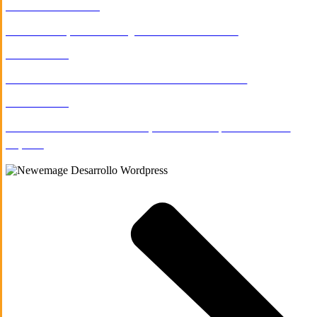
SALUD & BIENESTAR
Diseño web para el urologo Dr. Alvaro Carrasco
E-COMMERCE
Desarrollo de tienda en Linea Clave Instrumentos
E-COMMERCE
Desarrollo de tienda en linea para venta de pavimentos en
España