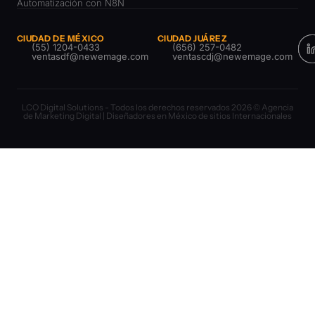
Automatización con N8N
CIUDAD DE MÉXICO
CIUDAD JUÁREZ
(55) 1204-0433
(656) 257-0482
ventasdf@newemage.com
ventascdj@newemage.com
LCO Digital Solutions - Todos los derechos reservados 2026 © Agencia
de Marketing Digital | Diseñadores en México de sitios Internacionales