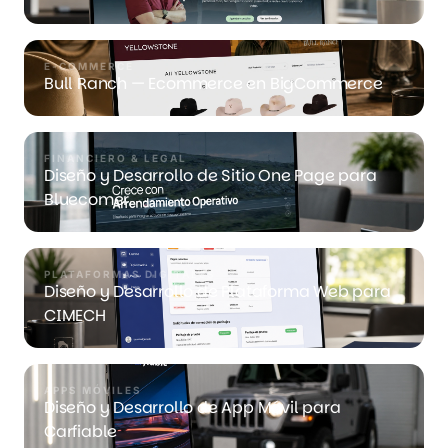
E-COMMERCE
Bull Ranch — Ecommerce en BigCommerce
FINANCIERO & LEGAL
Diseño y Desarrollo de Sitio One Page para
Bluecomer
PLATAFORMAS DIGITALES
Diseño y Desarrollo de Plataforma Web para
CIMECH
APPS MÓVILES
Diseño y Desarrollo de App Móvil para
Carfiable