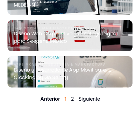
MEDEINN
INDUSTRIA & MANUFACTURA
/
CORPORATIVO
Diseño Web Corporativo y Catálogo Digital
para Seegene México
APPS MÓVILES
/
INDUSTRIA & MANUFACTURA
Diseño y Desarrollo de App Móvil para
Clocking by Go Sentry
Anterior
1
2
Siguiente