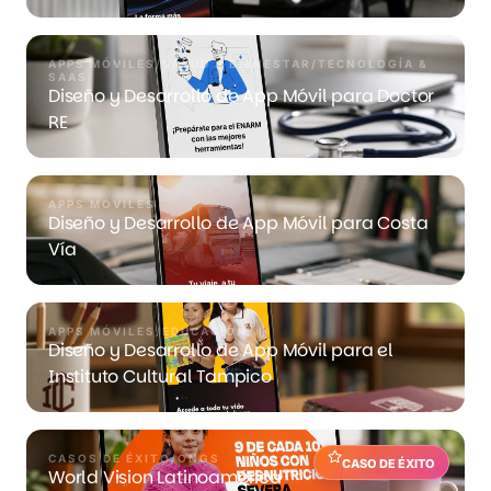
APPS MÓVILES
/
SALUD & BIENESTAR
/
TECNOLOGÍA &
SAAS
Diseño y Desarrollo de App Móvil para Doctor
RE
APPS MÓVILES
Diseño y Desarrollo de App Móvil para Costa
Vía
APPS MÓVILES
/
EDUCACIÓN
Diseño y Desarrollo de App Móvil para el
Instituto Cultural Tampico
CASOS DE ÉXITO
/
ONGS
CASO DE ÉXITO
World Vision Latinoamérica