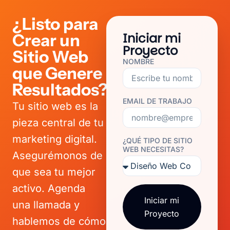
¿Listo para
Iniciar mi
Crear un
Proyecto
Sitio Web
NOMBRE
que Genere
Resultados?
EMAIL DE TRABAJO
Tu sitio web es la
pieza central de tu
marketing digital.
¿QUÉ TIPO DE SITIO
WEB NECESITAS?
Asegurémonos de
que sea tu mejor
activo. Agenda
Iniciar mi
una llamada y
Proyecto
hablemos de cómo