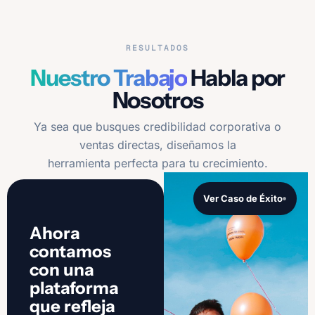
RESULTADOS
Nuestro Trabajo
Habla por
Nosotros
Ya sea que busques credibilidad corporativa o
ventas directas, diseñamos la
herramienta perfecta para tu crecimiento.
Ver Caso de Éxito
Ahora
contamos
con una
plataforma
que refleja