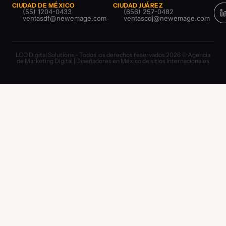
CIUDAD DE MÉXICO
CIUDAD JUÁREZ
(55) 1204-0433
(656) 257-0482
ventasdf@newemage.com
ventascdj@newemage.com
LCO Digital Solutions - Todos los derechos reservados 2026 © Agencia
de Marketing Digital | Diseñadores en México de sitios Internacionales