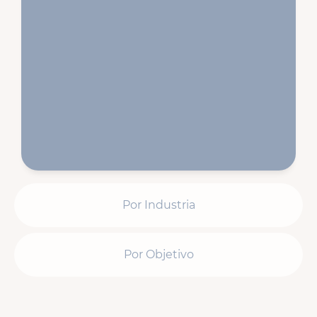
Diseñamos páginas de aterrizaje de alta
conversión, optimizadas para captar leads
y apoyar tus campañas de pago.
Por Industria
Por Objetivo