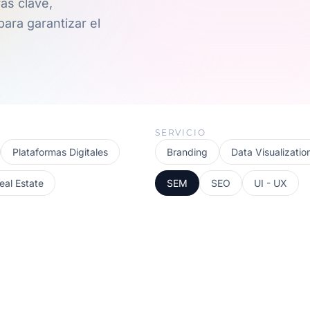
as clave,
ara garantizar el
SERVICIO
Plataformas Digitales
Branding
Data Visualizatio
eal Estate
SEM
SEO
UI - UX
INDUSTRIA & MANUFACTURA
e México
Diseño Web para CMA