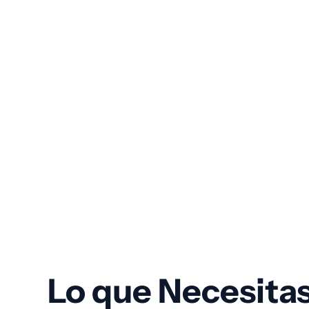
SALUD & BIENESTAR
Diseño web para el urologo Dr. Alvaro Carrasco
INDUSTRIA & MANUFACTURA
Campaña de Marketing y Sitio web corporativo de Spindl
Lo que Necesitas