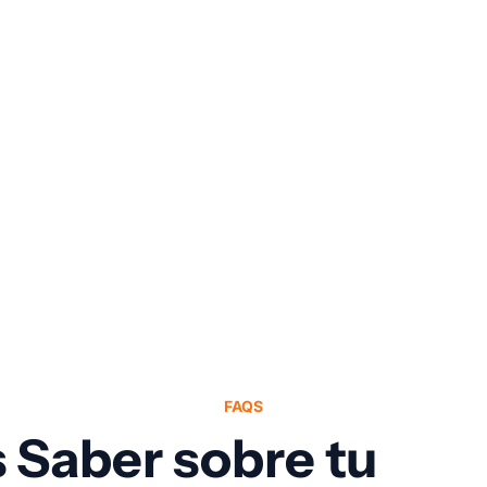
REAL ESTATE
Campaña de Marketing y Sit
INDUSTRIA & MANUFACTURA
e & Ball Screw
Diseño web para la empres
FAQS
 Saber sobre tu