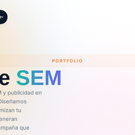
r
PORTFOLIO
de
SEM
y publicidad en
 Diseñamos
imizan tu
generan
campaña que