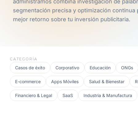
administramos combina investigación de palabr
segmentación precisa y optimización continua p
mejor retorno sobre tu inversión publicitaria.
CATEGORÍA
Casos de éxito
Corporativo
Educación
ONGs
E-commerce
Apps Móviles
Salud & Bienestar
R
Financiero & Legal
SaaS
Industria & Manufactura
INDUSTRIA & MANUFACTURA
/
CORPORATIVO
Diseño Web Corporativo y Catálogo Digital para Seegen