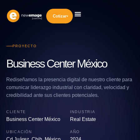
Cotizar
Diseño Web
Desarrollo Web
Marketing Digital
Inteligencia Artificial
Nuestra Empresa
PROYECTO
Business Center México
Rediseñamos la presencia digital de nuestro cliente para
comunicar liderazgo industrial con claridad, velocidad y
credibilidad ante sus clientes potenciales.
CLIENTE
INDUSTRIA
Business Center México
Real Estate
UBICACIÓN
AÑO
Cd Juárez, Chih, México
2024