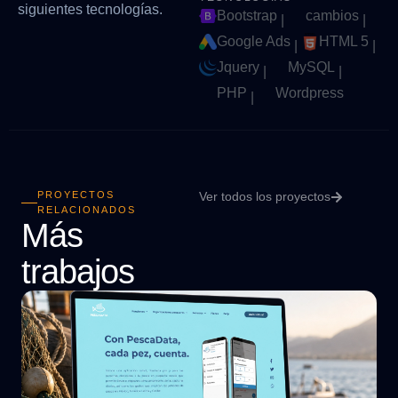
siguientes tecnologías.
Bootstrap
cambios
|
|
Google Ads
HTML 5
|
|
Jquery
MySQL
|
|
PHP
Wordpress
|
PROYECTOS
Ver todos los proyectos
RELACIONADOS
Más
trabajos