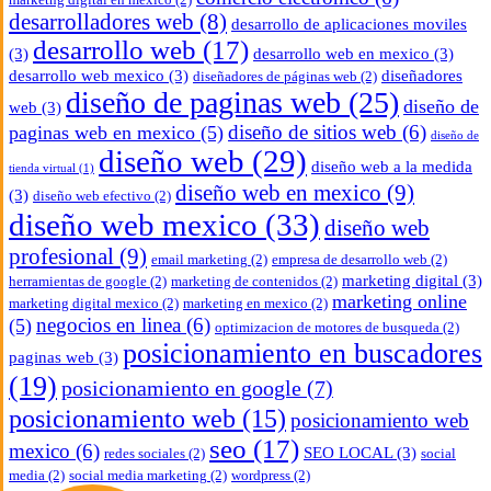
desarrolladores web
(8)
desarrollo de aplicaciones moviles
desarrollo web
(17)
(3)
desarrollo web en mexico
(3)
desarrollo web mexico
(3)
diseñadores
diseñadores de páginas web
(2)
diseño de paginas web
(25)
diseño de
web
(3)
diseño de sitios web
(6)
paginas web en mexico
(5)
diseño de
diseño web
(29)
diseño web a la medida
tienda virtual
(1)
diseño web en mexico
(9)
(3)
diseño web efectivo
(2)
diseño web mexico
(33)
diseño web
profesional
(9)
email marketing
(2)
empresa de desarrollo web
(2)
marketing digital
(3)
herramientas de google
(2)
marketing de contenidos
(2)
marketing online
marketing digital mexico
(2)
marketing en mexico
(2)
negocios en linea
(6)
(5)
optimizacion de motores de busqueda
(2)
posicionamiento en buscadores
paginas web
(3)
(19)
posicionamiento en google
(7)
posicionamiento web
(15)
posicionamiento web
seo
(17)
mexico
(6)
SEO LOCAL
(3)
redes sociales
(2)
social
media
(2)
social media marketing
(2)
wordpress
(2)