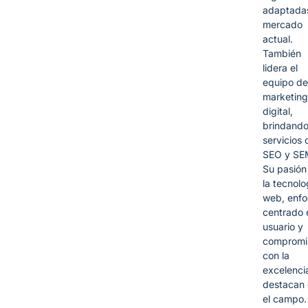
adaptadas
mercado
actual.
También
lidera el
equipo de
marketing
digital,
brindand
servicios 
SEO y SE
Su pasión
la tecnolo
web, enf
centrado 
usuario y
compromi
con la
excelencia
destacan
el campo.