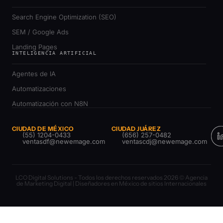
Search Engine Optimization (SEO)
SEM / Google Ads
Landing Pages
INTELIGENCIA ARTIFICIAL
Agentes de IA
Automatizaciones
Automatización con N8N
CIUDAD DE MÉXICO
CIUDAD JUÁREZ
(55) 1204-0433
(656) 257-0482
ventasdf@newemage.com
ventascdj@newemage.com
LCO Digital Solutions - Todos los derechos reservados 2026 © Agencia
de Marketing Digital | Diseñadores en México de sitios Internacionales