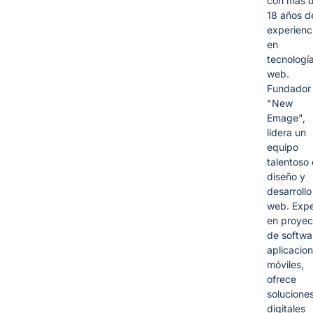
con más 
18 años d
experienc
en
tecnologí
web.
Fundador
"New
Emage",
lidera un
equipo
talentoso
diseño y
desarrollo
web. Expe
en proyec
de softwa
aplicacio
móviles,
ofrece
solucione
digitales