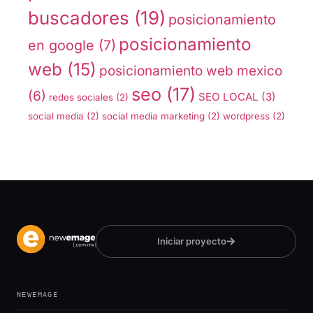
buscadores
(19)
posicionamiento
posicionamiento
en google
(7)
web
(15)
posicionamiento web mexico
seo
(17)
(6)
SEO LOCAL
(3)
redes sociales
(2)
social media
(2)
social media marketing
(2)
wordpress
(2)
Iniciar proyecto
NEWEMAGE