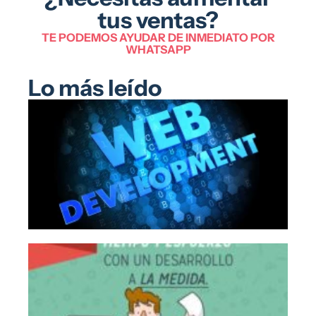
tus ventas?
TE PODEMOS AYUDAR DE INMEDIATO POR
WHATSAPP
Lo más leído
El 
de
we
Mé
fre
bo
las
so
Pr
con
Im
De
pa
Em