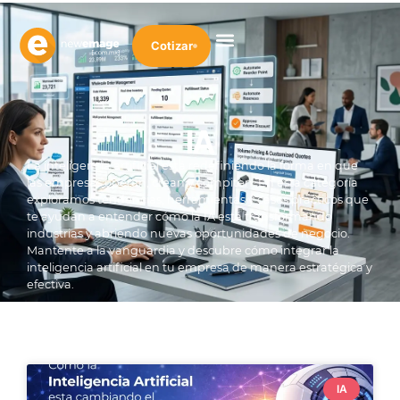
Cotizar
IA
La inteligencia artificial está redefiniendo la forma en que
las empresas operan, crean y compiten. En esta categoría
exploramos tendencias, herramientas y casos prácticos que
te ayudan a entender cómo la IA está transformando
industrias y abriendo nuevas oportunidades de negocio.
Mantente a la vanguardia y descubre cómo integrar la
inteligencia artificial en tu empresa de manera estratégica y
efectiva.
IA