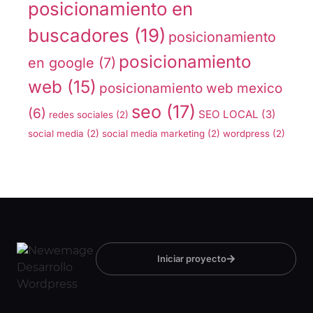
posicionamiento en
buscadores
(19)
posicionamiento
posicionamiento
en google
(7)
web
(15)
posicionamiento web mexico
seo
(17)
(6)
SEO LOCAL
(3)
redes sociales
(2)
social media
(2)
social media marketing
(2)
wordpress
(2)
Iniciar proyecto