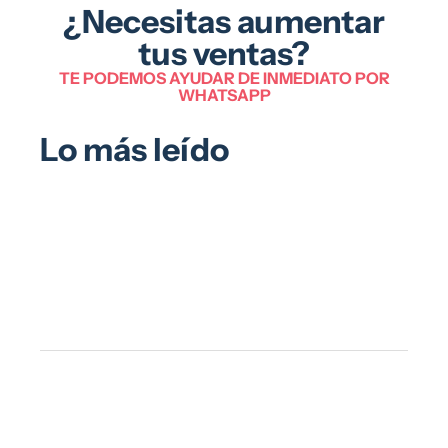
¿Necesitas aumentar
tus ventas?
TE PODEMOS AYUDAR DE INMEDIATO POR
WHATSAPP
Lo más leído
7
po
be
de
co
en
pa
es
de
ma
Ve
de
ge
co
we