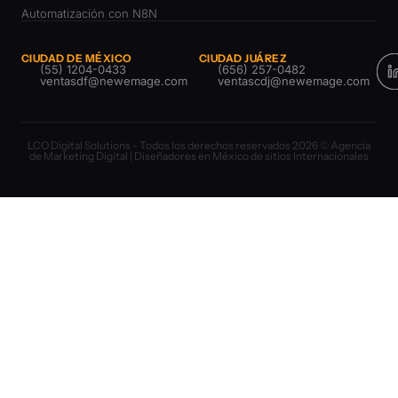
Automatización con N8N
CIUDAD DE MÉXICO
CIUDAD JUÁREZ
(55) 1204-0433
(656) 257-0482
ventasdf@newemage.com
ventascdj@newemage.com
LCO Digital Solutions - Todos los derechos reservados 2026 © Agencia
de Marketing Digital | Diseñadores en México de sitios Internacionales