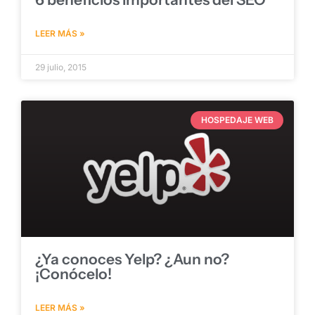
LEER MÁS »
29 julio, 2015
HOSPEDAJE WEB
¿Ya conoces Yelp? ¿Aun no?
¡Conócelo!
LEER MÁS »