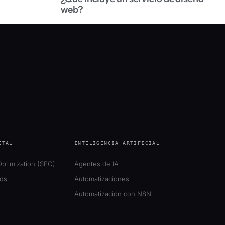
web?
ITAL
INTELIGENCIA ARTIFICIAL
ptimization (SEO)
Agentes de IA
ds
Automatizaciones
Automatización con N8N