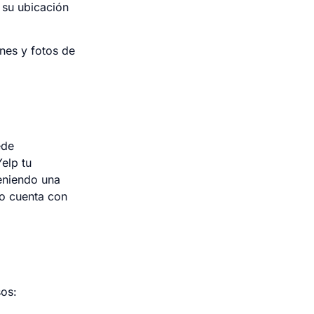
 su ubicación
ones y fotos de
ede
elp tu
eniendo una
io cuenta con
sos: