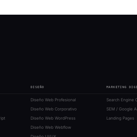
DISEÑO
MARKETING DIG
Diseño Web Profesional
Search Engine O
Diseño Web Corporativo
SEM / Google A
ipt
Diseño Web WordPress
Landing Pages
Diseño Web Webflow
Diseño UI/UX