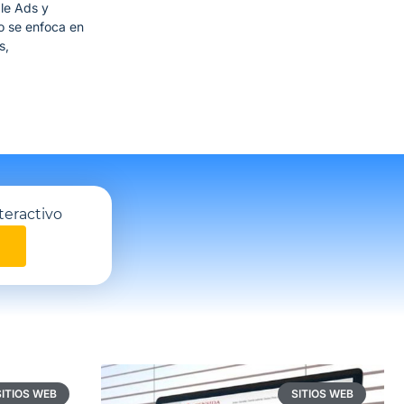
gle Ads y
o se enfoca en
s,
teractivo
SITIOS WEB
SITIOS WEB