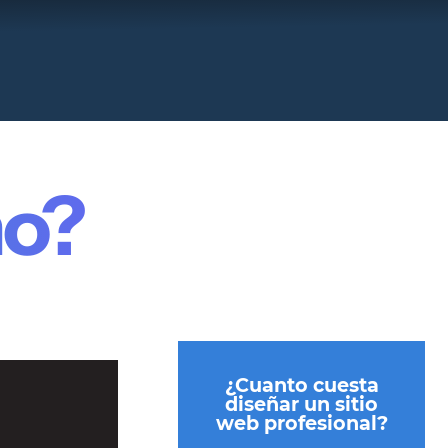
no?
¿Cuanto cuesta
diseñar un sitio
web profesional?