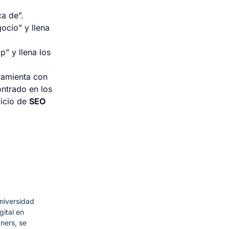
a de”.
gocio” y llena
p” y llena los
ramienta con
ntrado en los
vicio de
SEO
niversidad
ital en
ners, se