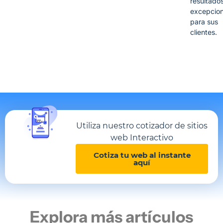
resultado
excepcion
para sus
clientes.
Utiliza nuestro cotizador de sitios
web Interactivo
Cotiza tu web al instante
aquí
Explora más artículos