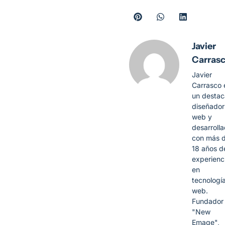
Javier
Carras
Javier
Carrasco 
un desta
diseñador
web y
desarroll
con más 
18 años d
experienc
en
tecnologí
web.
Fundador
"New
Emage",