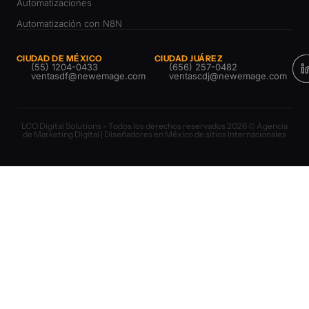
Automatizaciones
Automatización con N8N
CIUDAD DE MÉXICO
CIUDAD JUÁREZ
(55) 1204-0433
(656) 257-0482
ventasdf@newemage.com
ventascdj@newemage.com
LCO Digital Solutions - Todos los derechos reservados 2026 © Agencia
de Marketing Digital | Diseñadores en México de sitios Internacionales