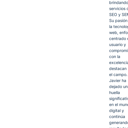
brindand
servicios 
SEO y SE
Su pasión
la tecnolo
web, enf
centrado 
usuario y
compromi
con la
excelencia
destacan
el campo.
Javier ha
dejado un
huella
significati
en el mun
digital y
continúa
generand