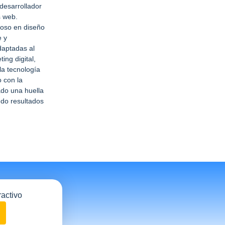
desarrollador
s web.
toso en diseño
e y
adaptadas al
ing digital,
la tecnología
 con la
ado una huella
ndo resultados
ractivo