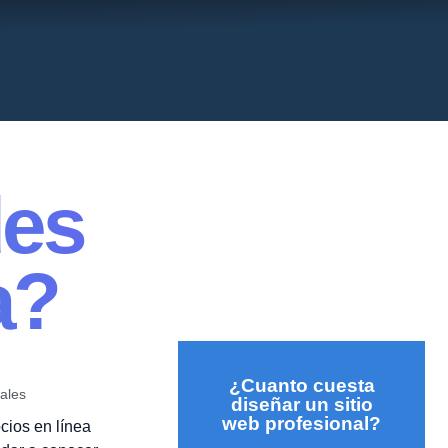
des
a?
¿Cuanto cuesta
ales
diseñar un sitio
web profesional?
cios en línea