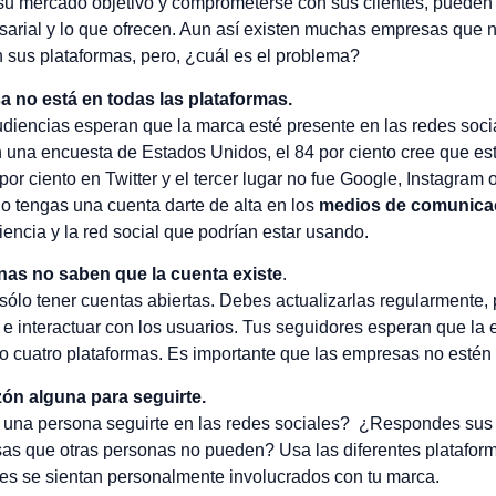
su mercado objetivo y comprometerse con sus clientes, pueden
sarial y lo que ofrecen. Aun así existen muchas empresas que n
 sus plataformas, pero, ¿cuál es el problema?
 no está en todas las plataformas.
udiencias esperan que la marca esté presente en las redes soci
 una encuesta de Estados Unidos, el 84 por ciento cree que es
or ciento en Twitter y el tercer lugar no fue Google, Instagram o
 tengas una cuenta darte de alta en los
medios de comunicac
iencia y la red social que podrían estar usando.
nas no saben que la cuenta existe
.
 sólo tener cuentas abiertas. Debes actualizarlas regularmente,
e interactuar con los usuarios. Tus seguidores esperan que la
 o cuatro plataformas. Es importante que las empresas no estén
ón alguna para seguirte.
 una persona seguirte en las redes sociales? ¿Respondes sus
as que otras personas no pueden? Usa las diferentes platafor
es se sientan personalmente involucrados con tu marca.