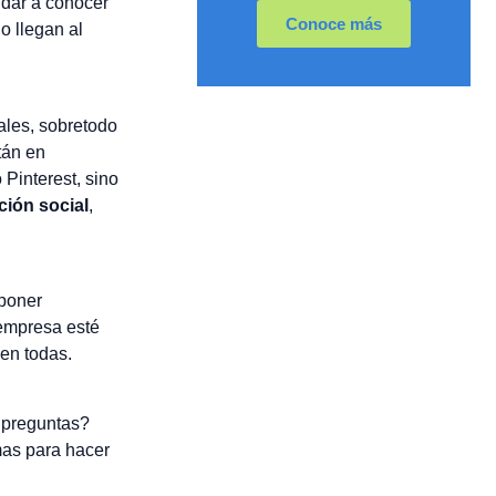
 dar a conocer
Conoce más
o llegan al
ales, sobretodo
tán en
 Pinterest, sino
ión social
,
 poner
 empresa esté
 en todas.
 preguntas?
mas para hacer