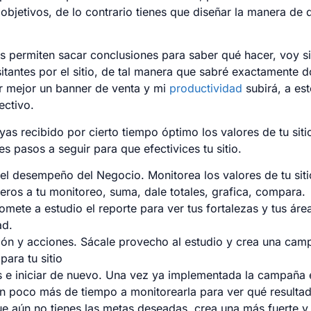
objetivos, de lo contrario tienes que diseñar la manera de 
s permiten sacar conclusiones para saber qué hacer, voy s
isitantes por el sitio, de tal manera que sabré exactamente
r mejor un banner de venta y mi
productividad
subirá, a est
fectivo.
as recibido por cierto tiempo óptimo los valores de tu siti
es pasos a seguir para que efectivices tu sitio.
el desempeño del Negocio. Monitorea los valores de tu siti
ros a tu monitoreo, suma, dale totales, grafica, compara.
Somete a estudio el reporte para ver tus fortalezas y tus áre
ad.
ión y acciones. Sácale provecho al estudio y crea una cam
para tu sitio
s e iniciar de nuevo. Una vez ya implementada la campaña 
n poco más de tiempo a monitorearla para ver qué resultad
ue aún no tienes las metas deseadas, crea una más fuerte y 