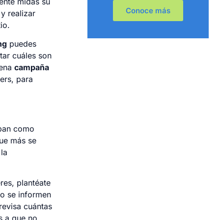
mente midas su
Conoce más
y realizar
io.
ng
puedes
tar cuáles son
uena
campaña
ers, para
upan como
que más se
 la
res, plantéate
lo se informen
 revisa cuántas
s a que no