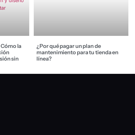
 Cómo la
¿Por qué pagar un plan de
ción
mantenimiento para tu tienda en
sión sin
línea?