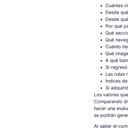
Cuántas vi
Desde qué 
Desde qué
Por qué pa
Qué seccio
Qué naveg
Cuánto ti
Qué imáge
A qué bann
Si regresó
Las rutas 
Índices de
Si adquiri
Los valores qu
Comparando dist
hacer una eval
se podrán gener
Al saber el com