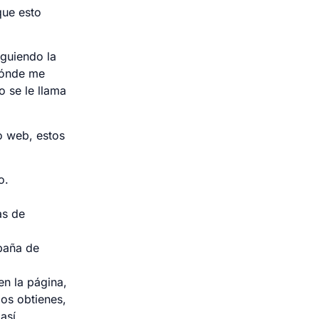
que esto
iguiendo la
 dónde me
o se le llama
o web, estos
o.
as de
paña de
en la página,
os obtienes,
así