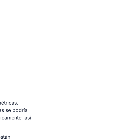
étricas.
as se podría
icamente, así
están