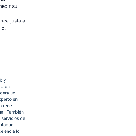
medir su
rica justa a
io.
b y
ia en
idera un
xperto en
ofrece
ual. También
 servicios de
enfoque
elencia lo