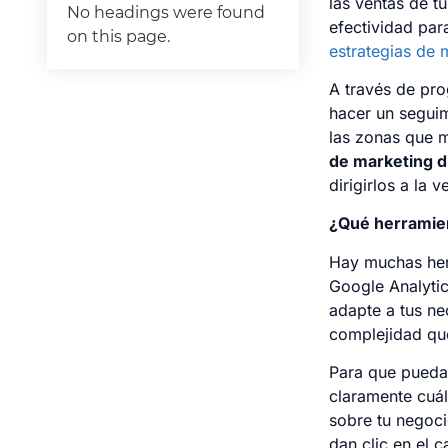
las ventas de t
No headings were found
efectividad par
on this page.
estrategias de 
A través de pr
hacer un seguim
las zonas que m
de marketing di
dirigirlos a la v
¿Qué herramie
Hay muchas her
Google Analytic
adapte a tus ne
complejidad que
Para que puedas
claramente cuál
sobre tu negoci
dan clic en el 