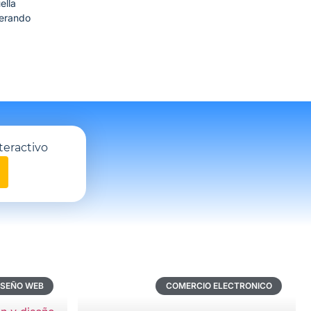
ella
nerando
teractivo
ISEÑO WEB
COMERCIO ELECTRONICO