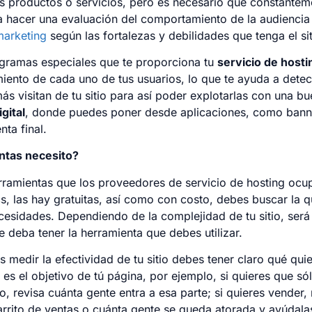
us productos o servicios, pero es necesario que constante
a hacer una evaluación del comportamiento de la audiencia 
marketing
según las fortalezas y debilidades que tenga el sit
ogramas especiales que te proporciona tu
servicio de hosti
iento de cada uno de tus usuarios, lo que te ayuda a detec
ás visitan de tu sitio para así poder explotarlas con una b
gital
, donde puedes poner desde aplicaciones, como bann
enta final.
ntas necesito?
ramientas que los proveedores de servicio de hosting oc
s, las hay gratuitas, así como con costo, debes buscar la 
cesidades. Dependiendo de la complejidad de tu sitio, será
 deba tener la herramienta que debes utilizar.
 medir la efectividad de tu sitio debes tener claro qué quie
 es el objetivo de tú página, por ejemplo, si quieres que só
o, revisa cuánta gente entra a esa parte; si quieres vender,
carrito de ventas o cuánta gente se queda atorada y ayúdala