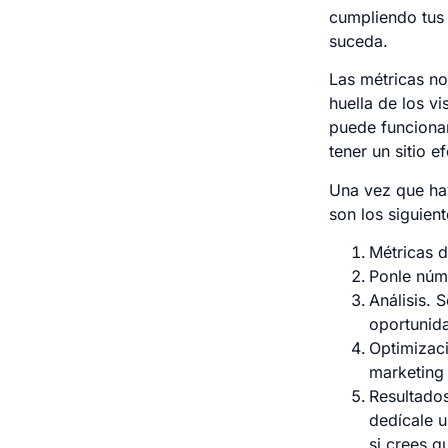
cumpliendo tus 
suceda.
Las métricas no
huella de los v
puede funciona
tener un sitio e
Una vez que hay
son los siguient
Métricas d
Ponle núme
Análisis. 
oportunid
Optimizac
marketing 
Resultado
dedícale u
si crees q