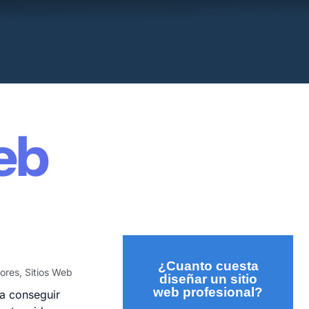
eb
¿Cuanto cuesta
ores
,
Sitios Web
diseñar un sitio
web profesional?
a conseguir