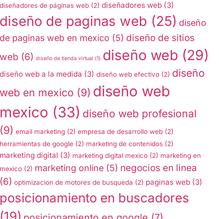
diseñadores web
(3)
diseñadores de páginas web
(2)
diseño de paginas web
(25)
diseño
diseño de sitios
de paginas web en mexico
(5)
diseño web
(29)
web
(6)
diseño de tienda virtual
(1)
diseño
diseño web a la medida
(3)
diseño web efectivo
(2)
diseño web
web en mexico
(9)
mexico
(33)
diseño web profesional
(9)
email marketing
(2)
empresa de desarrollo web
(2)
herramientas de google
(2)
marketing de contenidos
(2)
marketing digital
(3)
marketing digital mexico
(2)
marketing en
negocios en linea
marketing online
(5)
mexico
(2)
(6)
paginas web
(3)
optimizacion de motores de busqueda
(2)
posicionamiento en buscadores
(19)
posicionamiento en google
(7)