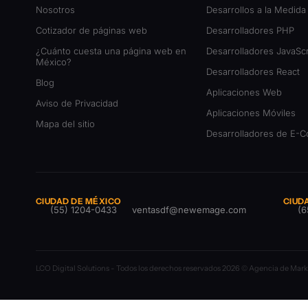
Nosotros
Desarrollos a la Medida
Cotizador de páginas web
Desarrolladores PHP
¿Cuánto cuesta una página web en
Desarrolladores JavaScr
México?
Desarrolladores React
Blog
Aplicaciones Web
Aviso de Privacidad
Aplicaciones Móviles
Mapa del sitio
Desarrolladores de E-
CIUDAD DE MÉXICO
CIUD
(55) 1204-0433
ventasdf@newemage.com
(6
LCO Digital Solutions - Todos los derechos reservados 2026 © Agencia de Marke