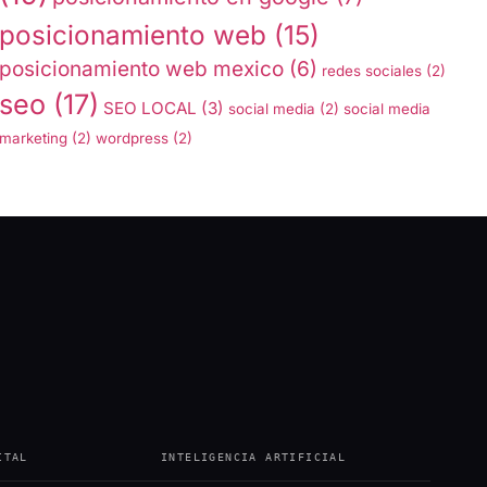
posicionamiento web
(15)
posicionamiento web mexico
(6)
redes sociales
(2)
seo
(17)
SEO LOCAL
(3)
social media
(2)
social media
marketing
(2)
wordpress
(2)
ITAL
INTELIGENCIA ARTIFICIAL