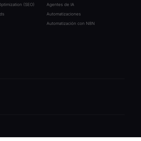
ptimization (SEO)
Agentes de IA
ds
Automatizaciones
Automatización con N8N
am
nkedIn