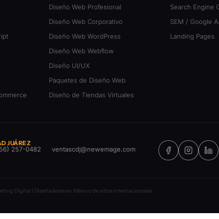
Diseño Web Profesional
Search Engine O
Diseño Web Corporativo
SEM / Google A
ipt
Diseño Web WordPress
Landing Pages
Diseño Web Webflow
Diseño UI/UX
Paquetes de Diseño Web
Commerce
Diseño de Tiendas Virtuales
AD JUÁREZ
Facebook
Instagr
Li
56) 257-0482
ventascdj@newemage.com
ting Digital | Diseñadores en México de sitios Internacionales