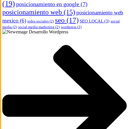
(19)
posicionamiento en google
(7)
posicionamiento web
(15)
posicionamiento web
seo
(17)
mexico
(6)
SEO LOCAL
(3)
redes sociales
(2)
social
media
(2)
social media marketing
(2)
wordpress
(2)