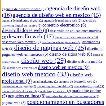
agencia de diseño web
agencia de desarrollo web
(3)
(16)
agencia de diseño web en mexico
(15)
agencia de marketing digital
(2)
agencia de marketing web
(2)
agencia de
comercio electronico
(6)
marketng digital en mexico
(2)
desarrolladores web
(8)
desarrollo de aplicaciones moviles
desarrollo web
(17)
(3)
desarrollo web en mexico
(3)
desarrollo web mexico
(3)
diseñadores
diseñadores de páginas web
(2)
diseño de paginas web
(25)
diseño de
web
(3)
diseño de sitios web
(6)
paginas web en mexico
(5)
diseño de
diseño web
(29)
diseño web a la medida
tienda virtual
(1)
diseño web en mexico
(9)
(3)
diseño web efectivo
(2)
diseño web mexico
(33)
diseño web
profesional
(9)
email marketing
(2)
empresa de desarrollo web
(2)
marketing digital
(3)
herramientas de google
(2)
marketing de contenidos
(2)
marketing online
marketing digital mexico
(2)
marketing en mexico
(2)
negocios en linea
(6)
(5)
optimizacion de motores de busqueda
(2)
posicionamiento en buscadores
paginas web
(3)