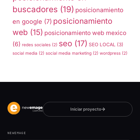
buscadores
(19)
posicionamiento
posicionamiento
en google
(7)
web
(15)
posicionamiento web mexico
seo
(17)
(6)
SEO LOCAL
(3)
redes sociales
(2)
social media
(2)
social media marketing
(2)
wordpress
(2)
Iniciar proyecto
NEWEMAGE