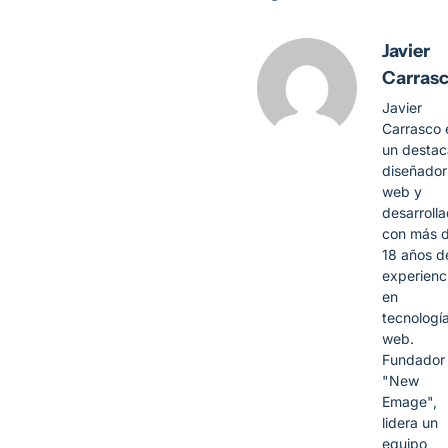
Javier
Carras
Javier
Carrasco 
un desta
diseñador
web y
desarroll
con más 
18 años d
experienc
en
tecnologí
web.
Fundador
"New
Emage",
lidera un
equipo