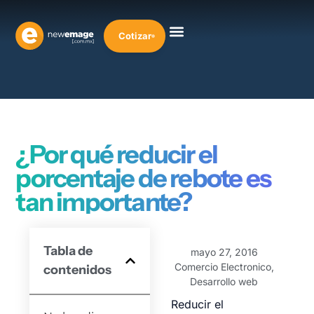
Cotizar
¿Por qué reducir el
porcentaje de rebote es
tan importante?
Tabla de
mayo 27, 2016
Comercio Electronico
,
contenidos
Desarrollo web
Reducir el