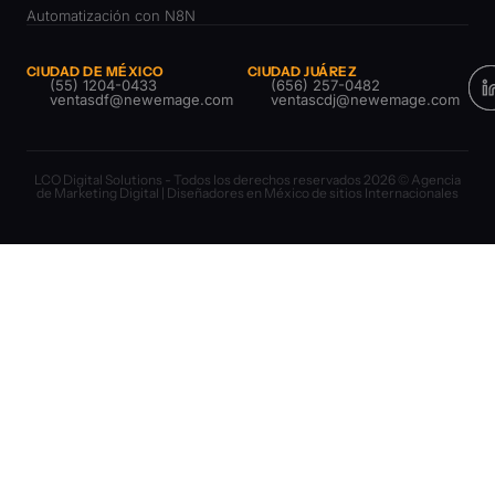
Automatización con N8N
CIUDAD DE MÉXICO
CIUDAD JUÁREZ
(55) 1204-0433
(656) 257-0482
ventasdf@newemage.com
ventascdj@newemage.com
LCO Digital Solutions - Todos los derechos reservados 2026 © Agencia
de Marketing Digital | Diseñadores en México de sitios Internacionales