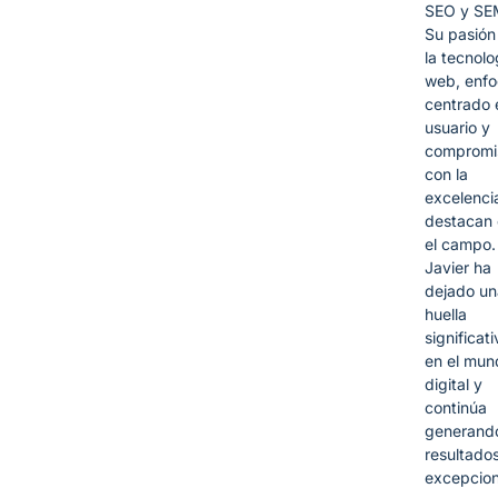
SEO y SE
Su pasión
la tecnolo
web, enf
centrado 
usuario y
compromi
con la
excelencia
destacan
el campo.
Javier ha
dejado un
huella
significati
en el mun
digital y
continúa
generand
resultado
excepcion