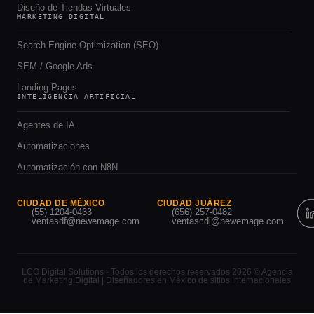
Diseño de Tiendas Virtuales
MARKETING DIGITAL
Search Engine Optimization (SEO)
SEM / Google Ads
Landing Pages
INTELIGENCIA ARTIFICIAL
Agentes de IA
Automatizaciones
Automatización con N8N
CIUDAD DE MÉXICO
CIUDAD JUÁREZ
(55) 1204-0433
(656) 257-0482
ventasdf@newemage.com
ventascdj@newemage.com
LCO Digital Solutions - Todos los derechos reservados 2026 © Agencia
de Marketing Digital | Diseñadores en México de sitios Internacionales