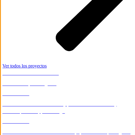
Ver todos los proyectos
INDUSTRIA & MANUFACTURA
Diseño web para Yogufrut
E-COMMERCE
Desarrollo de tienda en línea y perfilador de cafeteras y
molinos para Gruppo Berlingo
E-COMMERCE
Desarrollo de tienda en línea de Equipos Médicos para Igibsa