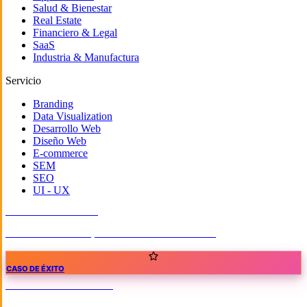
Salud & Bienestar
Real Estate
Financiero & Legal
SaaS
Industria & Manufactura
Servicio
Branding
Data Visualization
Desarrollo Web
Diseño Web
E-commerce
SEM
SEO
UI - UX
SALUD & BIENESTAR
Sitio Web Médico para el Dr. Rafael Vizcarra
CASO DE ÉXITO
CASOS DE ÉXITO
/
ONGS
World Vision Latinoamérica