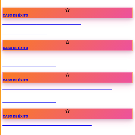
CASO DE ÉXITO
CASOS DE ÉXITO
/
CORPORATIVO
/
ONGS
Sostenibilidad Global
CASO DE ÉXITO
CASOS DE ÉXITO
/
CORPORATIVO
/
INDUSTRIA & MANUFACTURA
Navitek Cintas Adhesivas
CASO DE ÉXITO
ALIMENTOS Y BEBIDAS
/
CASOS DE ÉXITO
/
INDUSTRIA &
MANUFACTURA
Jobari Colors and Flavors
CASO DE ÉXITO
CASOS DE ÉXITO
/
CORPORATIVO
/
SERVICIOS
GAL Travel