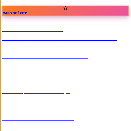
CASO DE ÉXITO
CASOS DE ÉXITO
/
CORPORATIVO
/
INDUSTRIA & MANUFACTURA
Chemical Additives de México
E-COMMERCE
/
CORPORATIVO
/
INDUSTRIA & MANUFACTURA
Diseño Web y Desarrollo Ecommerce para MEDEINN
INDUSTRIA & MANUFACTURA
/
CORPORATIVO
Diseño Web Corporativo y Catálogo Digital para Seegene
México
CORPORATIVO
/
REAL ESTATE
Sitio Web para Real del Pedregal
INDUSTRIA & MANUFACTURA
/
CORPORATIVO
Diseño Web para CMA
CORPORATIVO
/
FINANCIERO & LEGAL
Diseño Web Corporativo para Castillo y Asociados