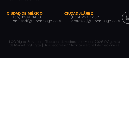
CIUDAD DE MÉXICO
CIUDAD JUÁREZ
(55) 1204-0433
(656) 257-0482
ventasdf@newemage.com
ventascdj@newemage.com
LCO Digital Solutions - Todos los derechos reservados 2026 © Agencia
de Marketing Digital | Diseñadores en México de sitios Internacionales