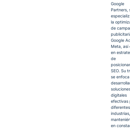
Google
Partners, 
especiali
la optimiz
de campa
publicitar
Google Ad
Meta, así
en estrat
de
posiciona
SEO. Su t
se enfoca
desarrolla
solucione
digitales
efectivas
diferentes
industrias
mantenié
en consta