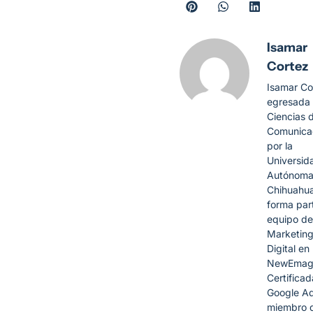
Isamar
Cortez
Isamar Co
egresada
Ciencias d
Comunica
por la
Universid
Autónoma
Chihuahua
forma par
equipo de
Marketin
Digital en
NewEmag
Certificad
Google Ad
miembro 