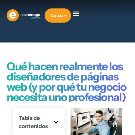
Cotizar
Qué hacen realmente los
diseñadores de páginas
web (y por qué tu negocio
necesita uno profesional)
Tabla de
contenidos