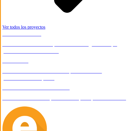
Ver todos los proyectos
SALUD & BIENESTAR
Desarrollo de sistema para consultas y workshops
para el Dr. Tonatiuh Ávila
E-COMMERCE
Desarrollo de tienda en linea para venta de
pavimentos en España
TECNOLOGÍA
/
TECNOLOGÍA & SAAS
Diseño web de la empresa de hospedaje web Norihost