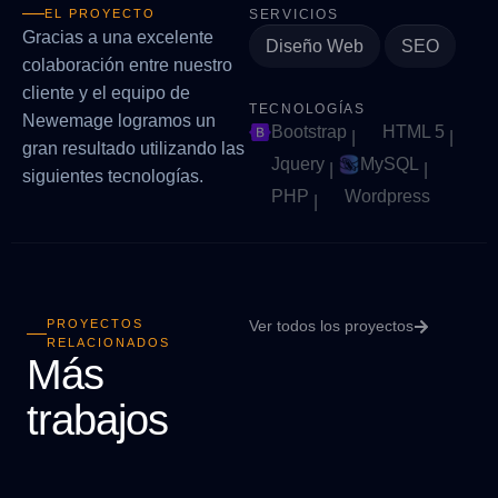
EL PROYECTO
SERVICIOS
Gracias a una excelente
Diseño Web
SEO
colaboración entre nuestro
cliente y el equipo de
TECNOLOGÍAS
Newemage logramos un
Bootstrap
HTML 5
|
|
gran resultado utilizando las
Jquery
MySQL
|
|
siguientes tecnologías.
PHP
Wordpress
|
PROYECTOS
Ver todos los proyectos
RELACIONADOS
Más
trabajos