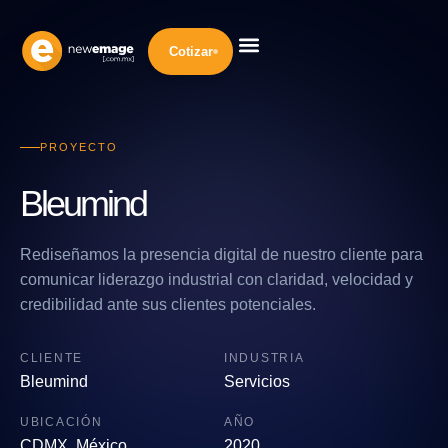
Cotizar
Diseño Web
Desarrollo Web
Marketing Digital
Inteligencia Artificial
Nuestra Empresa
PROYECTO
Bleumind
Rediseñamos la presencia digital de nuestro cliente para
comunicar liderazgo industrial con claridad, velocidad y
credibilidad ante sus clientes potenciales.
CLIENTE
INDUSTRIA
Bleumind
Servicios
UBICACIÓN
AÑO
CDMX, México
2020