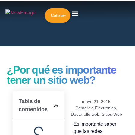
Cotizar
Diseño Web
Desarrollo Web
Marketing Digital
Inteligencia Artificial
Nuestra Empresa
¿Por qué es importante
tener un sitio web?
Tabla de
mayo 21, 2015
Comercio Electronico
,
contenidos
Desarrollo web
,
Sitios Web
Es importante saber
que las redes