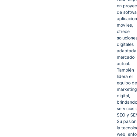
en proyec
de softwa
aplicacio
móviles,
ofrece
solucione
digitales
adaptadas
mercado
actual.
También
lidera el
equipo de
marketing
digital,
brindand
servicios 
SEO y SE
Su pasión
la tecnolo
web, enf