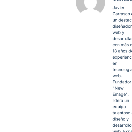
Javier
Carrasco 
un desta
diseñador
web y
desarroll
con más 
18 años d
experienc
en
tecnologí
web.
Fundador
"New
Emage",
lidera un
equipo
talentoso
diseño y
desarrollo
web. Expe