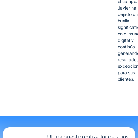
el campo.
Javier ha
dejado un
huella
significati
en el mun
digital y
continúa
generand
resultado
excepcion
para sus
clientes.
Utiliza nuestro cotizador de sitios