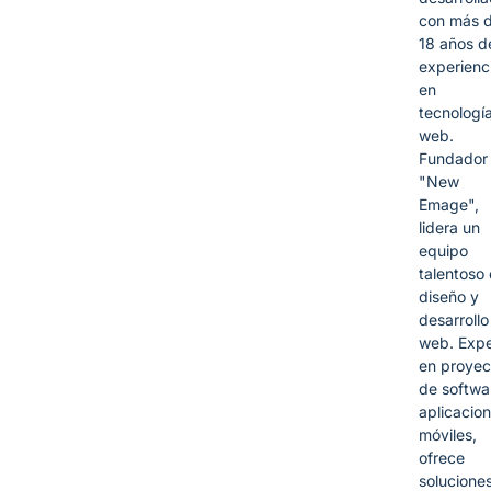
con más 
18 años d
experienc
en
tecnologí
web.
Fundador
"New
Emage",
lidera un
equipo
talentoso
diseño y
desarrollo
web. Expe
en proyec
de softwa
aplicacio
móviles,
ofrece
solucione