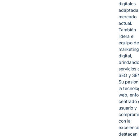
digitales
adaptadas
mercado
actual.
También
lidera el
equipo de
marketing
digital,
brindand
servicios 
SEO y SE
Su pasión
la tecnolo
web, enf
centrado 
usuario y
compromi
con la
excelencia
destacan