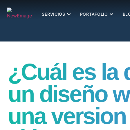
SERVICIOS
PORTAFOLIO
BL
¿Cuál es la 
un diseño w
una version