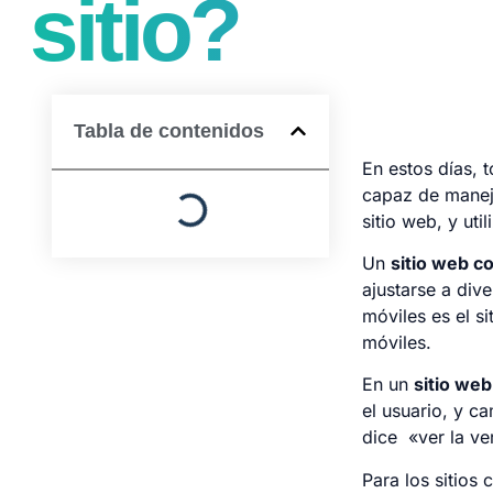
sitio?
Tabla de contenidos
En estos días, t
capaz de maneja
sitio web, y uti
Un
sitio web c
ajustarse a div
móviles es el s
móviles.
En un
sitio we
el usuario, y c
dice «ver la ver
Para los sitios