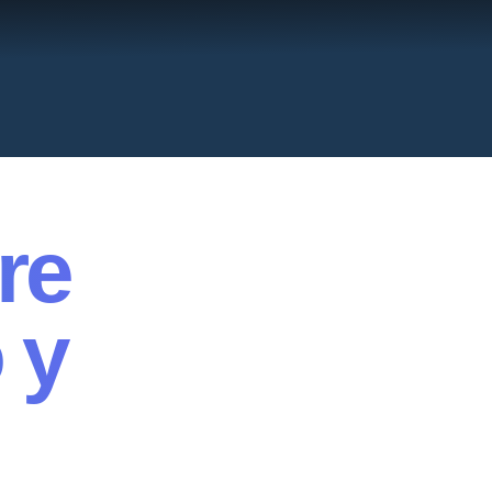
re
 y