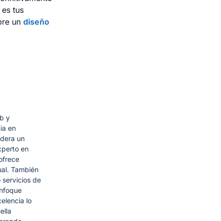
 es tus
obre un
diseño
b y
ia en
idera un
xperto en
ofrece
ual. También
 servicios de
enfoque
elencia lo
ella