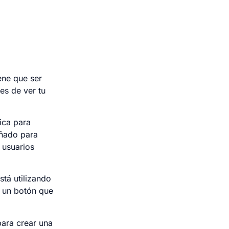
iene que ser
es de ver tu
ica para
eñado para
 usuarios
stá utilizando
r un botón que
para crear una