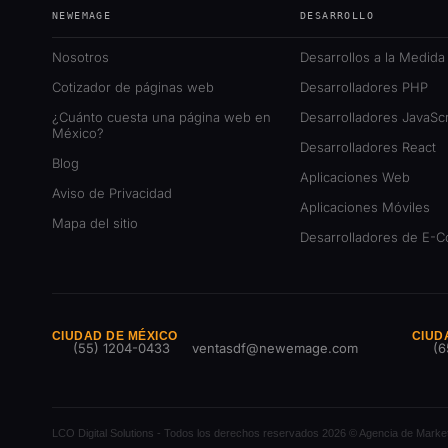
NEWEMAGE
DESARROLLO
Nosotros
Desarrollos a la Medida
Cotizador de páginas web
Desarrolladores PHP
¿Cuánto cuesta una página web en
Desarrolladores JavaScr
México?
Desarrolladores React
Blog
Aplicaciones Web
Aviso de Privacidad
Aplicaciones Móviles
Mapa del sitio
Desarrolladores de E-
CIUDAD DE MÉXICO
CIUD
(55) 1204-0433
ventasdf@newemage.com
(6
LCO Digital Solutions - Todos los derechos reservados 2026 © Agencia de Marketin