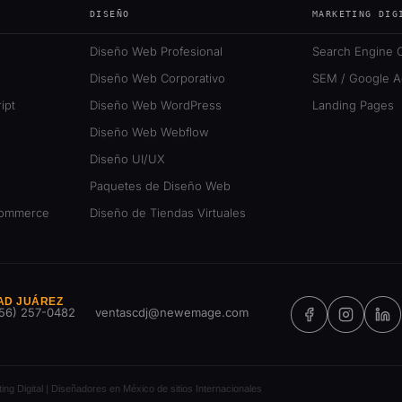
DISEÑO
MARKETING DIG
Diseño Web Profesional
Search Engine O
Diseño Web Corporativo
SEM / Google A
ipt
Diseño Web WordPress
Landing Pages
Diseño Web Webflow
Diseño UI/UX
Paquetes de Diseño Web
Commerce
Diseño de Tiendas Virtuales
AD JUÁREZ
Facebook
Instagr
Li
56) 257-0482
ventascdj@newemage.com
g Digital | Diseñadores en México de sitios Internacionales