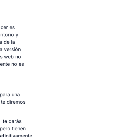
acer es
itorio y
a de la
na versión
ios web no
mente no es
 para una
 te diremos
a te darás
pero tienen
efinitivamente