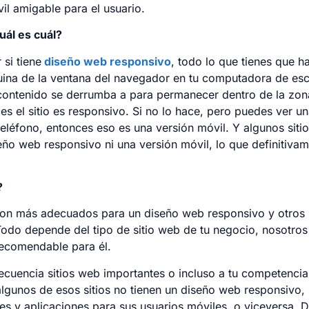
il amigable para el usuario.
ál es cuál?
 si tiene
diseño web responsivo
, todo lo que tienes que h
quina de la ventana del navegador en tu computadora de escr
l contenido se derrumba a para permanecer dentro de la zon
ces el sitio es responsivo. Si no lo hace, pero puedes ver u
 teléfono, entonces eso es una versión móvil. Y algunos sit
seño web responsivo ni una versión móvil, lo que definitiva
?
 son más adecuados para un diseño web responsivo y otros
Todo depende del tipo de sitio web de tu negocio, nosotros
recomendable para él.
frecuencia sitios web importantes o incluso a tu competenci
lgunos de esos sitios no tienen un diseño web responsivo, 
es y aplicaciones para sus usuarios móviles, o viceversa. D