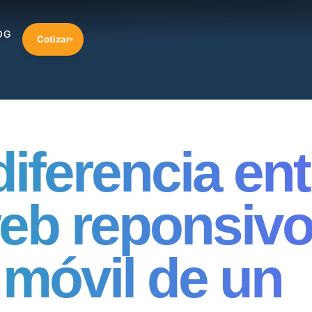
OG
Cotizar
diferencia ent
eb reponsivo
 móvil de un