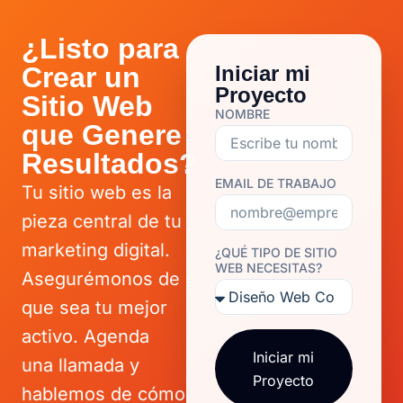
¿Listo para
Crear un
Iniciar mi
Proyecto
Sitio Web
NOMBRE
que Genere
Resultados?
EMAIL DE TRABAJO
Tu sitio web es la
pieza central de tu
marketing digital.
¿QUÉ TIPO DE SITIO
WEB NECESITAS?
Asegurémonos de
que sea tu mejor
activo. Agenda
Iniciar mi
una llamada y
Proyecto
hablemos de cómo