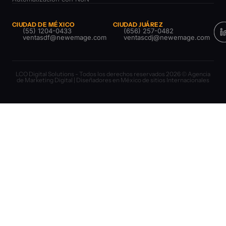
CIUDAD DE MÉXICO
CIUDAD JUÁREZ
(55) 1204-0433
(656) 257-0482
ventasdf@newemage.com
ventascdj@newemage.com
LCO Digital Solutions - Todos los derechos reservados 2026 © Agencia
de Marketing Digital | Diseñadores en México de sitios Internacionales