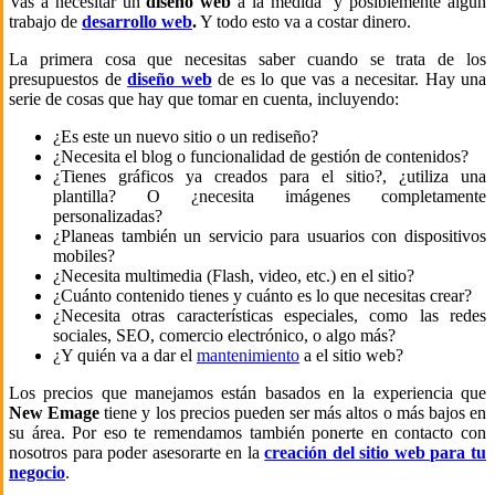
Vas a necesitar un
diseño web
a la medida y posiblemente algún
trabajo de
desarrollo web
.
Y todo esto va a costar dinero.
La primera cosa que necesitas saber cuando se trata de los
presupuestos de
diseño web
de es lo que vas a necesitar. Hay una
serie de cosas que hay que tomar en cuenta, incluyendo:
¿Es este un nuevo sitio o un rediseño?
¿Necesita el blog o funcionalidad de gestión de contenidos?
¿Tienes gráficos ya creados para el sitio?, ¿utiliza una
plantilla? O ¿necesita imágenes completamente
personalizadas?
¿Planeas también un servicio para usuarios con dispositivos
mobiles?
¿Necesita multimedia (Flash, video, etc.) en el sitio?
¿Cuánto contenido tienes y cuánto es lo que necesitas crear?
¿Necesita otras características especiales, como las redes
sociales, SEO, comercio electrónico, o algo más?
¿Y quién va a dar el
mantenimiento
a el sitio web?
Los precios que manejamos están basados en la experiencia que
New Emage
tiene y los precios pueden ser más altos o más bajos en
su área. Por eso te remendamos también ponerte en contacto con
nosotros para poder asesorarte en la
creación del sitio web para tu
negocio
.