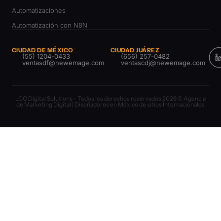
Automatizaciones
Automatización con N8N
CIUDAD DE MÉXICO
CIUDAD JUÁREZ
(55) 1204-0433
(656) 257-0482
ventasdf@newemage.com
ventascdj@newemage.com
LCO Digital Solutions - Todos los derechos reservados 2026 © Agencia
de Marketing Digital | Diseñadores en México de sitios Internacionales