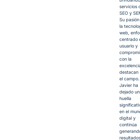
servicios 
SEO y SE
Su pasión
la tecnolo
web, enf
centrado 
usuario y
compromi
con la
excelencia
destacan
el campo.
Javier ha
dejado un
huella
significati
en el mun
digital y
continúa
generand
resultado