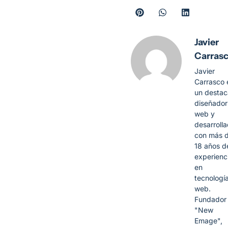
Javier
Carras
Javier
Carrasco 
un desta
diseñador
web y
desarroll
con más 
18 años d
experienc
en
tecnologí
web.
Fundador
"New
Emage",