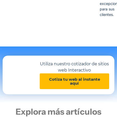
excepcion
para sus
clientes.
Utiliza nuestro cotizador de sitios
web Interactivo
Cotiza tu web al instante
aquí
Explora más artículos