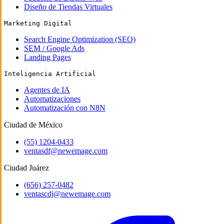
Diseño de Tiendas Virtuales
Marketing Digital
Search Engine Optimization (SEO)
SEM / Google Ads
Landing Pages
Inteligencia Artificial
Agentes de IA
Automatizaciones
Automatización con N8N
Ciudad de México
(55) 1204-0433
ventasdf@newemage.com
Ciudad Juárez
(656) 257-0482
ventascdj@newemage.com