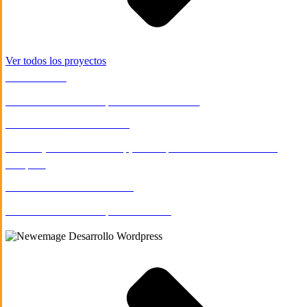
Ver todos los proyectos
E-COMMERCE
Diseño web de la empresa Fine Arts Mex
APPS MÓVILES
/
EDUCACIÓN
Diseño y Desarrollo de App Móvil para el Instituto Cultural
Tampico
INDUSTRIA & MANUFACTURA
Diseño web de la empresa Sinmsa