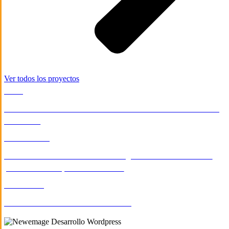
Ver todos los proyectos
ONGS
Sistema de visualización de datos de indicadores de la niñez
en México
E-COMMERCE
Desarrollo de tienda en línea en BigCommerce de artículos
para la mascota para Golden Pets
EDUCACIÓN
Provincia Marista de México Central