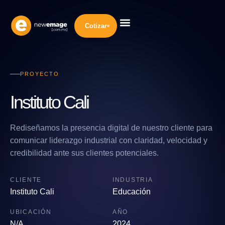
Cotizar
Diseño Web
Desarrollo Web
Marketing Digital
Inteligencia Artificial
Nuestra Empresa
PROYECTO
Instituto Cali
Rediseñamos la presencia digital de nuestro cliente para
comunicar liderazgo industrial con claridad, velocidad y
credibilidad ante sus clientes potenciales.
CLIENTE
INDUSTRIA
Instituto Cali
Educación
UBICACIÓN
AÑO
N/A
2024