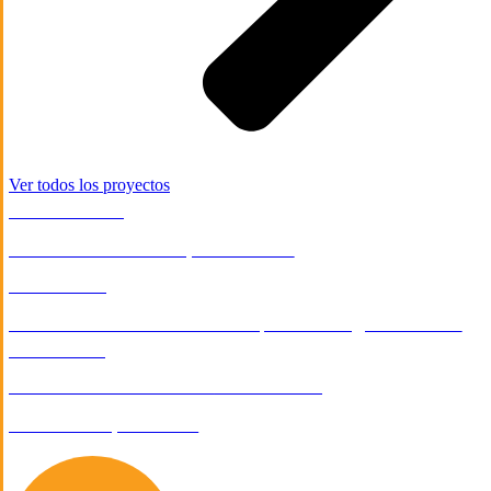
Ver todos los proyectos
CONSTRUCCIÓN
Diseño web de la empresa Persist
E-COMMERCE
Desarrollo de tienda en línea para Saving Our Sharks
Foundation
INDUSTRIA & MANUFACTURA
/
CORPORATIVO
Diseño Web para CMA