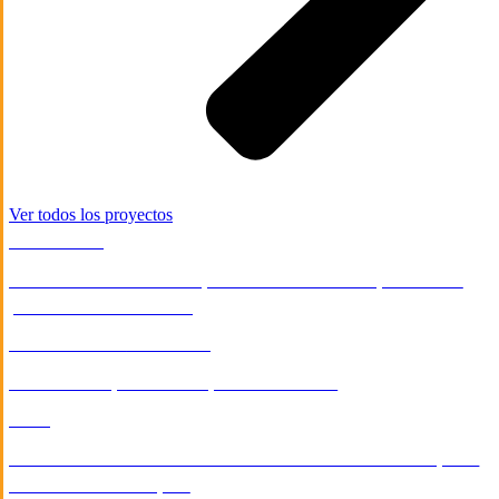
Ver todos los proyectos
REAL ESTATE
Desarrollo de sistema para la renta de alojamientos
por Paraíso Mazatlán
CONSTRUCCIÓN
/
SERVICIOS
Diseño web para la empresa Bdecora
ONGS
Plataforma de visualización de datos Interactiva para
Wolrd Justice Project