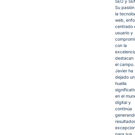
SEO y SE
Su pasión
la tecnolo
web, enf
centrado 
usuario y
compromi
con la
excelencia
destacan
el campo.
Javier ha
dejado un
huella
significati
en el mun
digital y
continúa
generand
resultado
excepcion
para sus