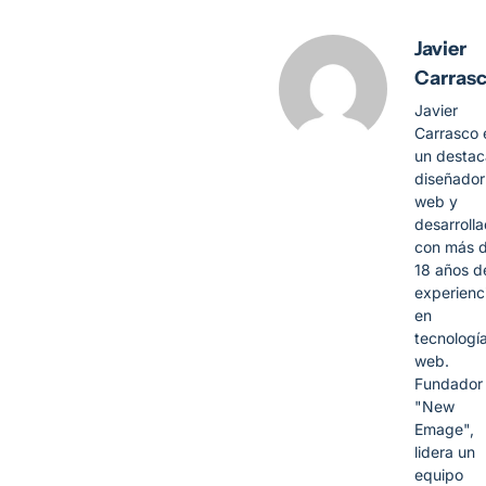
Javier
Carras
Javier
Carrasco 
un desta
diseñador
web y
desarroll
con más 
18 años d
experienc
en
tecnologí
web.
Fundador
"New
Emage",
lidera un
equipo