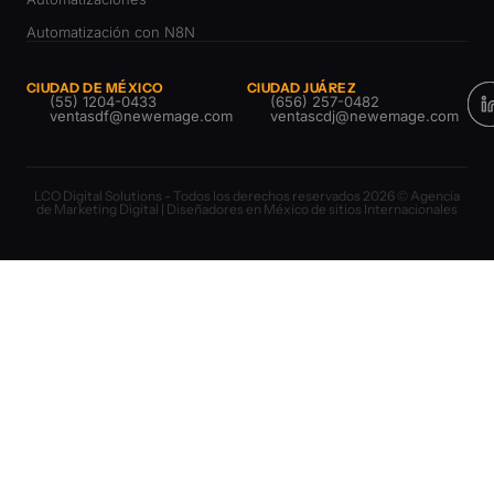
Automatización con N8N
CIUDAD DE MÉXICO
CIUDAD JUÁREZ
(55) 1204-0433
(656) 257-0482
ventasdf@newemage.com
ventascdj@newemage.com
LCO Digital Solutions - Todos los derechos reservados 2026 © Agencia
de Marketing Digital | Diseñadores en México de sitios Internacionales