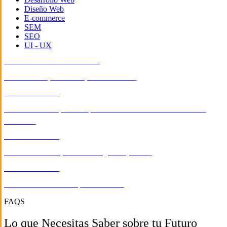
Diseño Web
E-commerce
SEM
SEO
UI - UX
CONSTRUCCIÓN
/
SERVICIOS
Diseño web para la empresa Bdecora
CONSTRUCCIÓN
Diseño web corporativo para la constructora Industrial Rio
Conchos
CONSTRUCCIÓN
Diseño web del producto Pegazulejo ABC
CONSTRUCCIÓN
Diseño web de la empresa Persist
FAQS
Lo que Necesitas Saber sobre tu Futuro