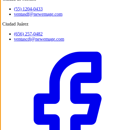
(55) 1204-0433
ventasdf@newemage.com
Ciudad Juárez
(656) 257-0482
ventascdj@newemage.com